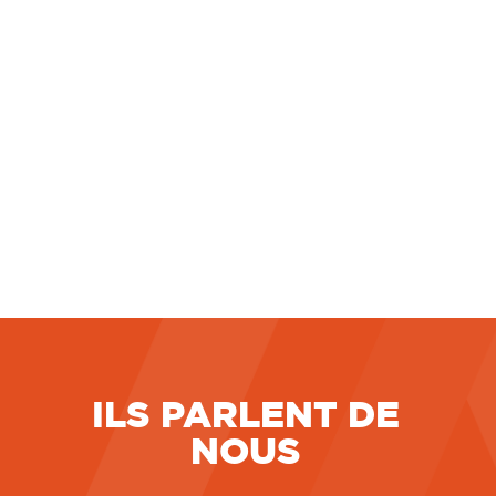
chambre sociale de la Cour de cassation apporte
une nouvelle précision à sa jurisprudence
relative au travail accompli par un salarié
pendant un arrêt maladie. En l’espèce, une
salariée, engagée en
LIRE LA SUITE
7 juillet 2026
ILS PARLENT DE
NOUS