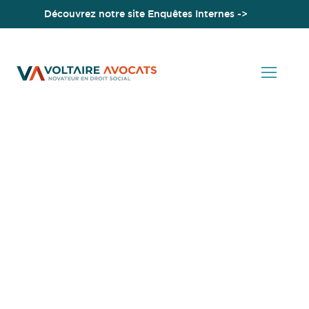
Découvrez notre site Enquêtes Internes ->
Accueil
Licenciement économique collectif : absence d’obligation
pour l’employeur de saisir la Commission nationale partitaire
de l’emploi destinée à favoriser un reclassement à l’extérieur
de l’entreprise
Actualités en Droit Social
Licenciement
économique collectif :
absence d’obligation