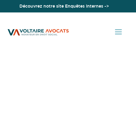
Découvrez notre site Enquêtes Internes ->
Accueil
Mentions légales
Mentions
légales
Informations concernant le site internet
Voltaire Avocats