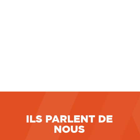
JUST DO WEB
1 rue des Marlières
59710 AVELIN
Téléphone :
03 20 11 25 43
Site internet :
www.just-do-web.fr
Nous contacter :
contact@just-do-web.fr
ILS PARLENT DE
NOUS