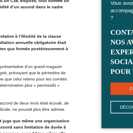
 qu’un CSE dispose, tout comme un
Vous avez
alidité d’un accord dans le cadre
accompagn
?
CONT
tive à l’illicéité de la clause
NOS A
tation annuelle obligatoire était
 bien que formée postérieurement à
EXPER
SOCIA
eprésentative d’un grand magasin
POUR 
 signé, prévoyant que le périmètre de
e que celui retenu pour les comités
détermination plus « permissifs »
C
l’accord de deux mois était écoulé, de
DÉCO
icale, ne pouvait plus être admise.
 et juge que même une organisation
accord sans limitation de durée à