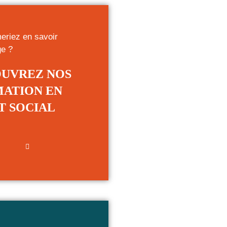
eriez en savoir
ge ?
UVREZ NOS
ATION EN
T SOCIAL