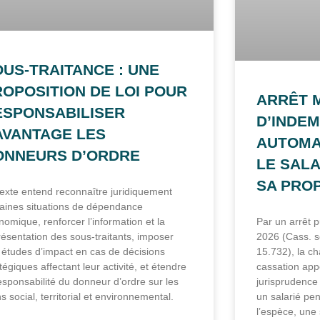
OUS-TRAITANCE : UNE
ROPOSITION DE LOI POUR
ARRÊT M
ESPONSABILISER
D’INDEM
AVANTAGE LES
AUTOMA
ONNEURS D’ORDRE
LE SALA
SA PROP
texte entend reconnaître juridiquement
taines situations de dépendance
nomique, renforcer l’information et la
Par un arrêt pu
résentation des sous-traitants, imposer
2026 (Cass. so
 études d’impact en cas de décisions
15.732), la c
tégiques affectant leur activité, et étendre
cassation app
responsabilité du donneur d’ordre sur les
jurisprudence 
s social, territorial et environnemental.
un salarié pe
l’espèce, une