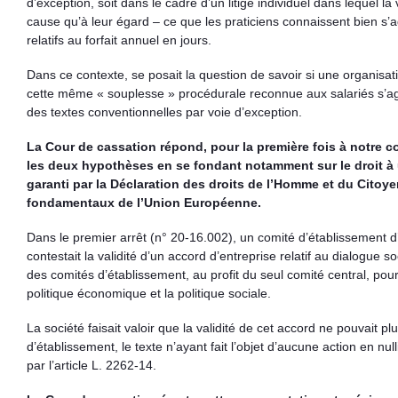
d’exception, soit dans le cadre d’un litige individuel dans lequel la
cause qu’à leur égard – ce que les praticiens connaissent bien s
relatifs au forfait annuel en jours.
Dans ce contexte, se posait la question de savoir si une organisa
cette même « souplesse » procédurale reconnue aux salariés s’ag
des textes conventionnelles par voie d’exception.
La Cour de cassation répond, pour la première fois à notre c
les deux hypothèses en se fondant notamment sur le droit à u
garanti par la Déclaration des droits de l’Homme et du Citoye
fondamentaux de l’Union Européenne.
Dans le premier arrêt (n° 20-16.002), un comité d’établissemen
contestait la validité d’un accord d’entreprise relatif au dialogue soc
des comités d’établissement, au profit du seul comité central, pour 
politique économique et la politique sociale.
La société faisait valoir que la validité de cet accord ne pouvait p
d’établissement, le texte n’ayant fait l’objet d’aucune action en nu
par l’article L. 2262-14.