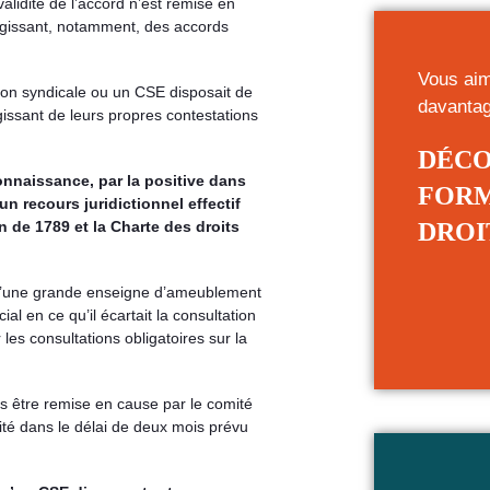
 validité de l’accord n’est remise en
’agissant, notamment, des accords
Vous aim
tion syndicale ou un CSE disposait de
davanta
issant de leurs propres contestations
DÉCO
onnaissance, par la positive dans
FORM
n recours juridictionnel effectif
n de 1789 et la Charte des droits
DROI
t d’une grande enseigne d’ameublement
ial en ce qu’il écartait la consultation
les consultations obligatoires sur la
lus être remise en cause par le comité
llité dans le délai de deux mois prévu