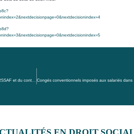
9e8c?
ionindex=2&nextdecisionpage=0&nextdecisionindex=4
9e8d?
ionindex=3&nextdecisionpage=0&nextdecisionindex=5
Décisions de la Cour de cassation en matière de redressement URSSAF et du contentieux subséquent
CTUALITÉS EN DROIT SOCIA