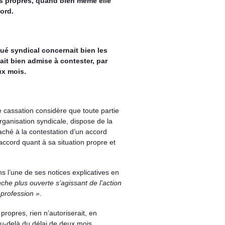
its propres, quand bien même elle
cord.
gué syndical concernait bien les
tait bien admise à contester, par
ux mois.
e cassation considère que toute partie
rganisation syndicale, dispose de la
taché à la contestation d’un accord
’accord quant à sa situation propre et
s l’une de ses notices explicatives en
he plus ouverte s’agissant de l’action
a profession »
.
propres, rien n’autoriserait, en
au-delà du délai de deux mois.