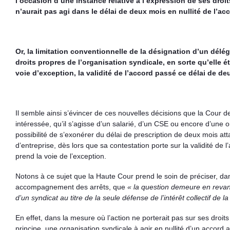
l’occasion d’une instance relative à l’expression de ses dro
n’aurait pas agi dans le délai de deux mois en nullité de l’ac
Or, la limitation conventionnelle de la désignation d’un délé
droits propres de l’organisation syndicale, en sorte qu’elle é
voie d’exception, la validité de l’accord passé ce délai de de
Il semble ainsi s’évincer de ces nouvelles décisions que la Cour d
intéressée, qu’il s’agisse d’un salarié, d’un CSE ou encore d’une o
possibilité de s’exonérer du délai de prescription de deux mois at
d’entreprise, dès lors que sa contestation porte sur la validité de l
prend la voie de l’exception.
Notons à ce sujet que la Haute Cour prend le soin de préciser, dan
accompagnement des arrêts, que
« la question demeure en revanc
d’un syndicat au titre de la seule défense de l’intérêt collectif de l
En effet, dans la mesure où l’action ne porterait pas sur ses droits 
principe, une organisation syndicale à agir en nullité d’un accord 