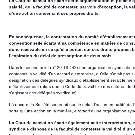
La Cour de cassation écarte cette argumentation et précise
salarié, de la faculté de contester, par voie d’exception, la v
d’une action concernant ses propres droits.
En conséquence, la contestation du comité d’établissement rela
conventionnelle écartant sa compétence en matière de consul
donc recevable en ce qu’elle portait sur ses droits propres,
l’expiration du délai de prescription de deux mois.
Dans le second arrêt (n° 20-18.442) une organisation syndicale r
contestait la validité d’un accord d’entreprise, qu’elle n’avait pas
désignation des délégués syndicaux d’établissement serait le mêm
d’établissement (alors que le Code du travail fixe des critères de 
s’agissant des délégués syndicaux).
Là encore, la Société soutenait que le délai d’action en nullité de 
sorte qu’une action en la matière,
a fortiori
d’une organisation synd
La Cour de cassation écarte également cette interprétation,
syndicale dispose de la faculté de contester la validité d’un 