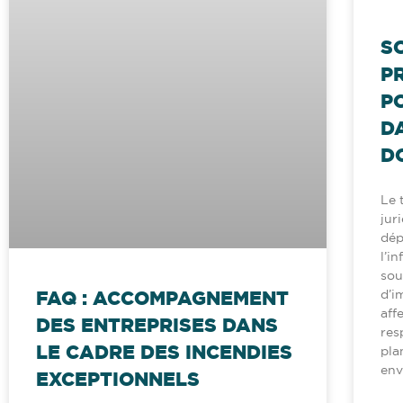
S
P
P
D
D
Le 
jur
dép
l’i
sou
FAQ : ACCOMPAGNEMENT
d’i
aff
DES ENTREPRISES DANS
res
LE CADRE DES INCENDIES
pla
env
EXCEPTIONNELS