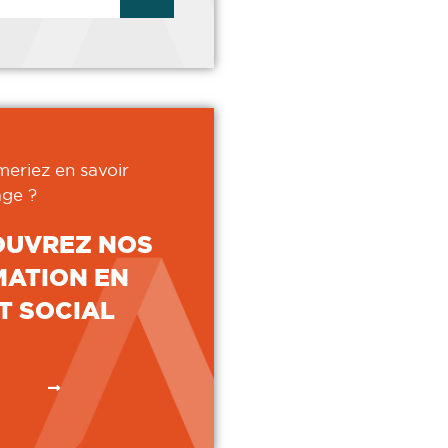
meriez en savoir
ge ?
OUVREZ NOS
ATION EN
T SOCIAL