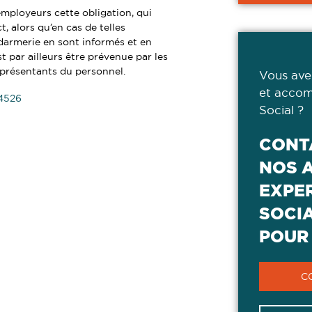
 employeurs cette obligation, qui
, alors qu’en cas de telles
darmerie en sont informés et en
st par ailleurs être prévenue par les
présentants du personnel.
Vous ave
et accom
64526
Social ?
CONT
NOS 
EXPER
SOCI
POUR 
C