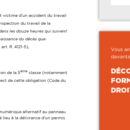
st victime d’un accident du travail
nspection du travail de la
 dans les douze heures qui suivent
onnaissance du décès que
art. R. 4121-5),
Vous ai
davanta
DÉC
ème
ion de la 5
classe (notamment
FORM
pect de cette obligation (Code du
DROI
if numérique alternatif au panneau
 lieu à la délivrance d’un permis