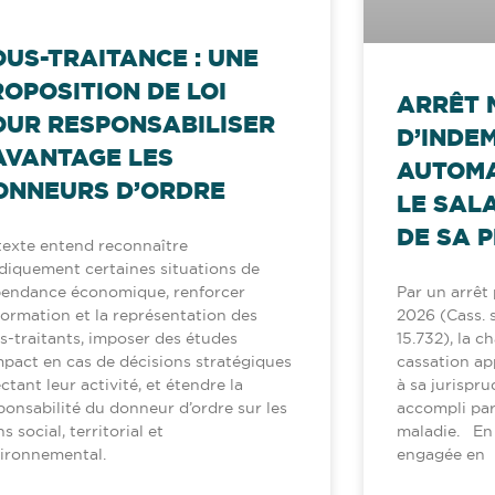
OUS-TRAITANCE : UNE
ROPOSITION DE LOI
ARRÊT 
OUR RESPONSABILISER
D’INDE
AVANTAGE LES
AUTOMA
ONNEURS D’ORDRE
LE SAL
DE SA P
texte entend reconnaître
idiquement certaines situations de
endance économique, renforcer
Par un arrêt p
nformation et la représentation des
2026 (Cass. so
s-traitants, imposer des études
15.732), la c
mpact en cas de décisions stratégiques
cassation ap
ectant leur activité, et étendre la
à sa jurispru
ponsabilité du donneur d’ordre sur les
accompli par
ns social, territorial et
maladie. En l
ironnemental.
engagée en