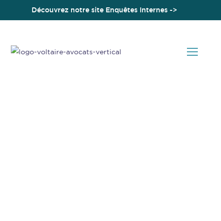
Découvrez notre site Enquêtes Internes ->
Accueil
Une plaisanterie sexiste peut justifier la rupture du contrat de
travail
Actualités en Droit Social
Une plaisanterie sexiste
peut justifier la rupture du
contrat de travail
22 Avril 2022