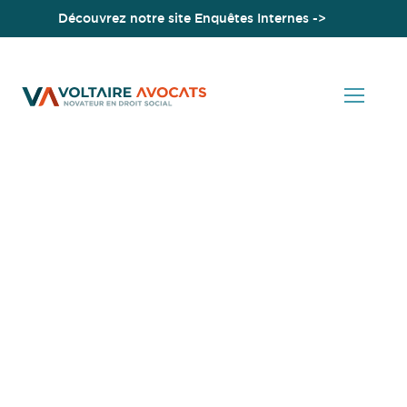
Découvrez notre site Enquêtes Internes ->
Accueil
Congés payés et arrêt maladie : un nouvel arrêt de la CJUE
annoncé pour le 9 novembre 2023
Actualités en Droit Social
Congés payés et arrêt
maladie : un nouvel arrêt
de la CJUE annoncé pour
le 9 novembre 2023