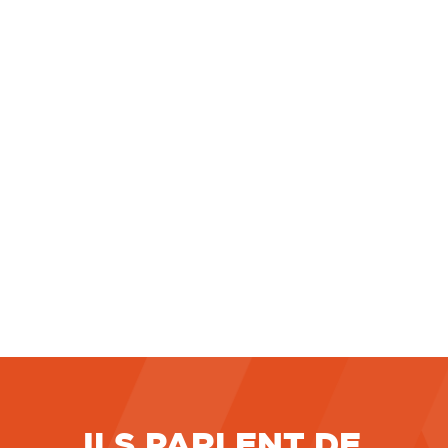
Par un arrêt publié au Bulletin le 1er juillet 2026
(Cass. soc., 1er juillet 2026, n° 25-15.732), la
chambre sociale de la Cour de cassation apporte
une nouvelle précision à sa jurisprudence
relative au travail accompli par un salarié
pendant un arrêt maladie. En l’espèce, une
salariée, engagée en
LIRE LA SUITE
7 juillet 2026
ILS PARLENT DE