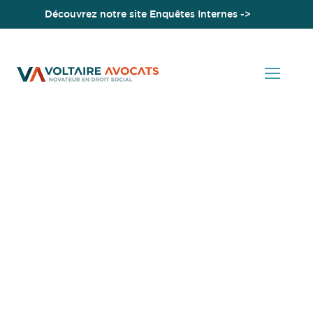
Découvrez notre site Enquêtes Internes ->
Accueil
Détachement de travailleurs étrangers en France : nouvelles
règles à compter du 30 juillet 2020
Actualités en Droit Social
Détachement de
travailleurs étrangers en
France : nouvelles règles
à compter du 30 juillet