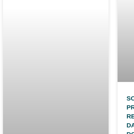
S
P
R
D