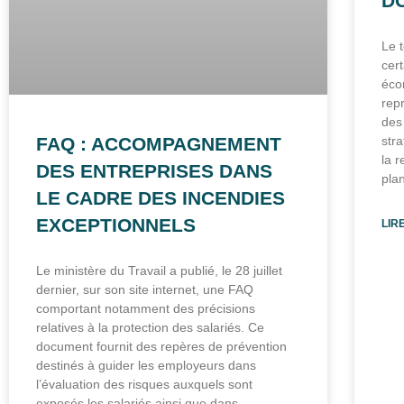
D
Le 
cer
éco
rep
des
FAQ : ACCOMPAGNEMENT
stra
la 
DES ENTREPRISES DANS
plan
LE CADRE DES INCENDIES
EXCEPTIONNELS
LIR
Le ministère du Travail a publié, le 28 juillet
dernier, sur son site internet, une FAQ
comportant notamment des précisions
relatives à la protection des salariés. Ce
document fournit des repères de prévention
destinés à guider les employeurs dans
l’évaluation des risques auxquels sont
exposés les salariés ainsi que dans