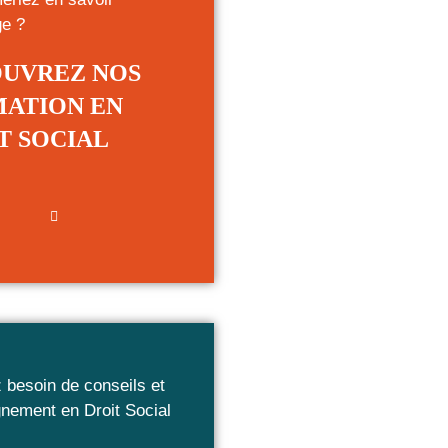
ge ?
UVREZ NOS
ATION EN
T SOCIAL
 besoin de conseils et
ement en Droit Social