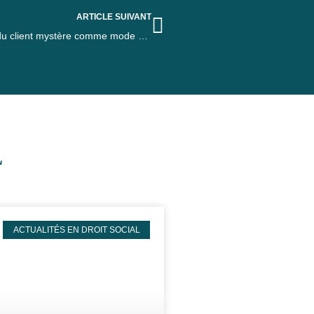
ARTICLE SUIVANT
Admission par la Cour de cassation de la pratique du client mystère comme mode de preuve
L
ACTUALITÉS EN DROIT SOCIAL