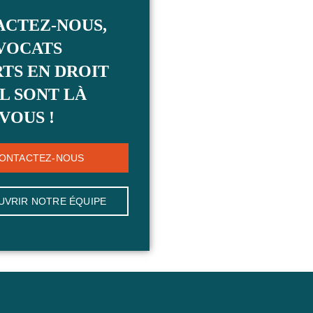
ACTEZ-NOUS,
VOCATS
TS EN DROIT
L SONT LÀ
VOUS !
ONTACTEZ-NOUS
UVRIR NOTRE ÉQUIPE