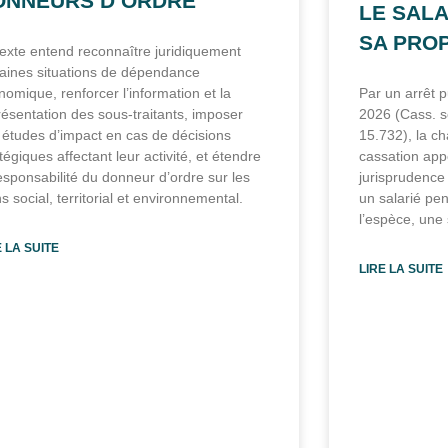
ONNEURS D’ORDRE
LE SALA
SA PROP
texte entend reconnaître juridiquement
taines situations de dépendance
nomique, renforcer l’information et la
Par un arrêt pu
résentation des sous-traitants, imposer
2026 (Cass. so
 études d’impact en cas de décisions
15.732), la c
tégiques affectant leur activité, et étendre
cassation app
responsabilité du donneur d’ordre sur les
jurisprudence 
s social, territorial et environnemental.
un salarié pe
l’espèce, une
E LA SUITE
LIRE LA SUITE