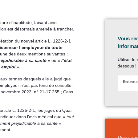
re d’inaptitude, faisant ainsi
tion est désormais amenée à trancher.
Vous re
rétation du nouvel article L. 1226-2-1
informat
ispenser l’employeur de toute
l’une des deux mentions suivantes :
Utiliser l
éjudiciable à sa santé
» ou «
l’état
dessous !
n emploi
».
, aux termes desquels elle a jugé que
’employeur n’est pas tenu de consulter
6 novembre 2022, n° 21-17.255 ; Cass.
’article L. 1226-2-1, les juges du Quai
d’indiquer dans l’avis médical que «
tout
ment préjudiciable à sa santé
»
ement.
Vous aim