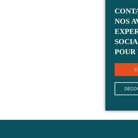
CONT
NOS A
EXPER
SOCIA
POUR 
C
DÉCO