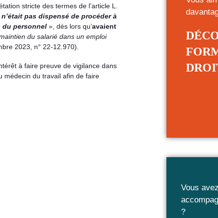
tion stricte des termes de l’article L.
davanta
 n’était pas dispensé de procéder à
s du personnel
», dès lors qu’
avaient
DÉCO
 maintien du salarié dans un emploi
mbre 2023, n° 22-12.970).
FORM
DROI
ntérêt à faire preuve de vigilance dans
u médecin du travail afin de faire
Vous avez
accompagn
?