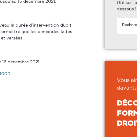
jusqu’au 15 décembre 2021.
Utiliser 
dessous !
eau la durée d’intervention dudit
 permettre que les demandes faites
 et versées.
le 16 décembre 2021.
01000
Vous ai
davanta
DÉC
FORM
DROI