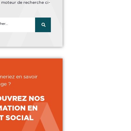
le moteur de recherche ci-
meriez en savoir
ge ?
OUVREZ NOS
ATION EN
T SOCIAL