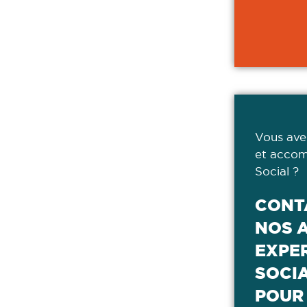
Vous ave
et accom
Social ?
CONT
NOS 
EXPER
SOCI
POUR 