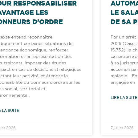
OUR RESPONSABILISER
AUTOMA
AVANTAGE LES
LE SAL
ONNEURS D’ORDRE
DE SA P
texte entend reconnaître
Par un arrêt p
idiquement certaines situations de
2026 (Cass. so
endance économique, renforcer
15.732), la c
nformation et la représentation des
cassation ap
s-traitants, imposer des études
à sa jurispru
mpact en cas de décisions stratégiques
accompli par
ectant leur activité, et étendre la
maladie. En l
ponsabilité du donneur d’ordre sur les
engagée en
ns social, territorial et
ironnemental.
LIRE LA SUITE
E LA SUITE
illet 2026
7 juillet 2026