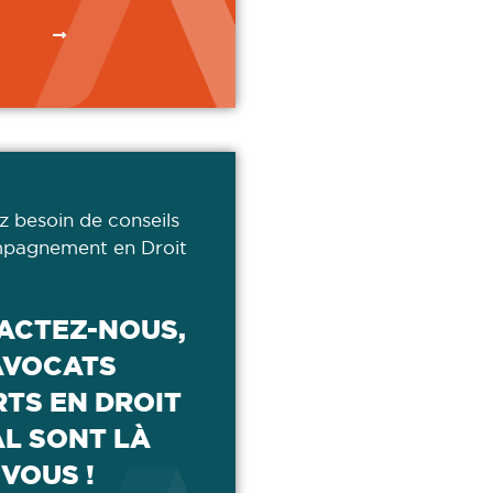
z besoin de conseils
pagnement en Droit
ACTEZ-NOUS,
AVOCATS
TS EN DROIT
AL SONT LÀ
VOUS !