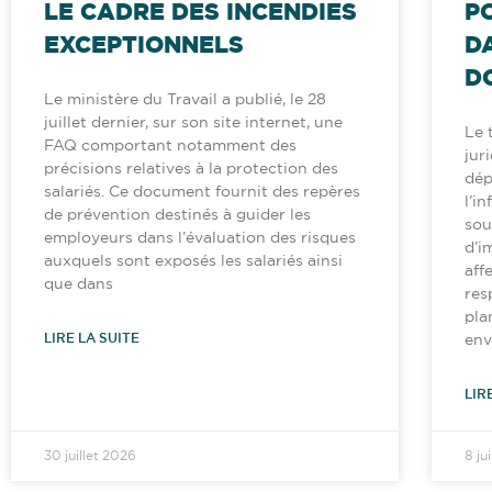
LE CADRE DES INCENDIES
P
EXCEPTIONNELS
D
D
Le ministère du Travail a publié, le 28
juillet dernier, sur son site internet, une
Le 
FAQ comportant notamment des
jur
précisions relatives à la protection des
dép
salariés. Ce document fournit des repères
l’i
de prévention destinés à guider les
sou
employeurs dans l’évaluation des risques
d’i
auxquels sont exposés les salariés ainsi
aff
que dans
res
pla
LIRE LA SUITE
env
LIR
30 juillet 2026
8 ju