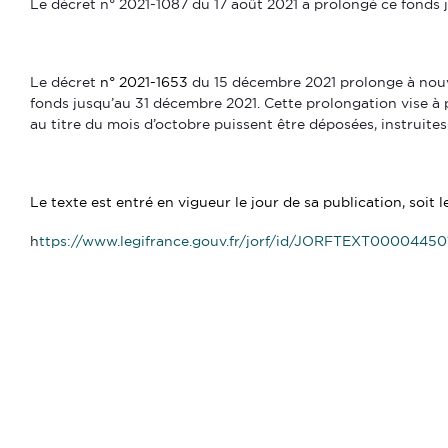
Le décret n° 2021-1087 du 17 août 2021 a prolongé ce fonds 
Le décret
n° 2021-1653
du 15 décembre 2021 prolonge à nouv
fonds jusqu’au 31 décembre 2021. Cette prolongation vise à
au titre du mois d’octobre puissent être déposées, instruites
Le texte est entré en vigueur le jour de sa publication, soit 
https://www.legifrance.gouv.fr/jorf/id/JORFTEXT0000445