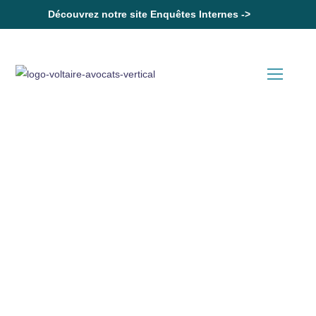
Découvrez notre site Enquêtes Internes ->
Accueil
Santé / sécurité au travail : un allègement des obligations pour
l’employeur et la médecine du travail
Actualités en Droit Social
Santé / sécurité au travail : un
allègement des obligations
pour l’employeur et la
médecine du travail