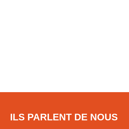
Par un arrêt publié au Bulletin le 1er juillet 2026
(Cass. soc., 1er juillet 2026, n° 25-15.732), la
chambre sociale de la Cour de cassation apporte une
nouvelle précision à sa jurisprudence relative au
travail accompli par un salarié pendant un arrêt
maladie. En l’espèce, une salariée, engagée en
LIRE LA SUITE
7 juillet 2026
ILS PARLENT DE NOUS