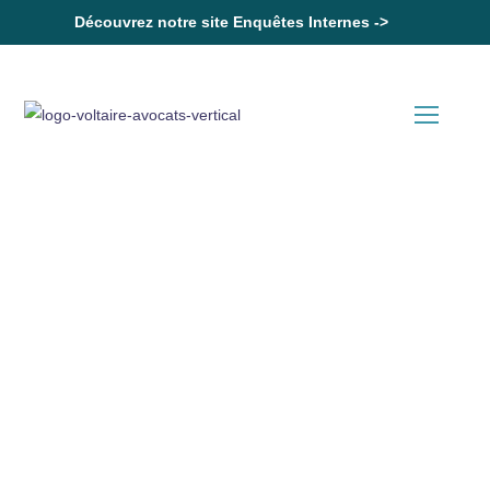
Découvrez notre site Enquêtes Internes ->
Accueil
« Sous-traitance » et travail dissimulé par dissimulation de salarié
Actualités en Droit Social
« Sous-traitance » et travail
dissimulé par dissimulation
de salarié
20 Octobre 2022