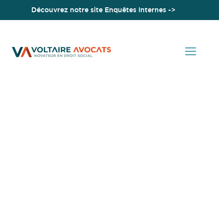
Découvrez notre site Enquêtes Internes ->
Accueil
Avantage en nature véhicule et redressement URSSAF : la
preuve de l’absence de prise en charge par la Société du
carburant utilisé à titre privé par le salarié est-elle possible ?
Actualités en Droit Social
Avantage en nature
véhicule et redressement
URSSAF : la preuve de
l’absence de prise en