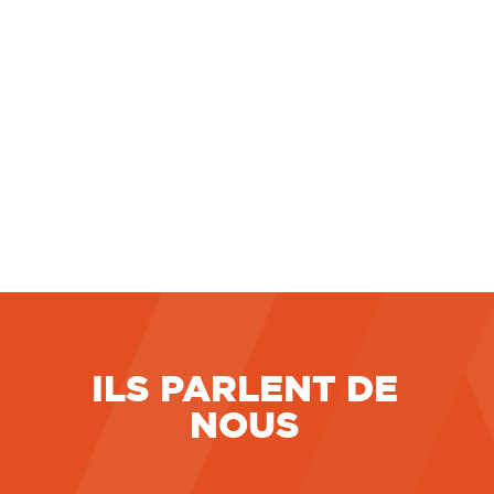
une nouvelle précision à sa jurisprudence
relative au travail accompli par un salarié
pendant un arrêt maladie. En l’espèce, une
salariée, engagée en
LIRE LA SUITE
7 juillet 2026
ILS PARLENT DE
NOUS