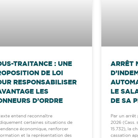
OUS-TRAITANCE : UNE
ARRÊT 
ROPOSITION DE LOI
D’INDE
OUR RESPONSABILISER
AUTOMA
AVANTAGE LES
LE SAL
ONNEURS D’ORDRE
DE SA P
texte entend reconnaître
Par un arrêt p
idiquement certaines situations de
2026 (Cass. so
endance économique, renforcer
15.732), la c
nformation et la représentation des
cassation ap