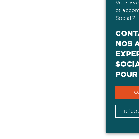
Vous ave
et accom
Social ?
CONT
NOS 
EXPER
SOCI
POUR 
C
DÉCOU