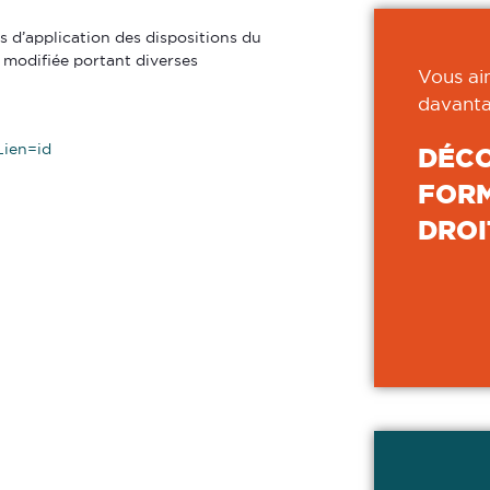
s d’application des dispositions du
0 modifiée portant diverses
Vous ai
davanta
ien=id
DÉC
FORM
DROI