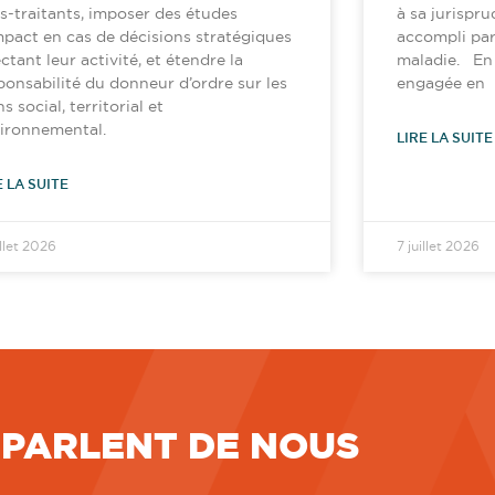
s-traitants, imposer des études
à sa jurispru
mpact en cas de décisions stratégiques
accompli par
ectant leur activité, et étendre la
maladie. En l
ponsabilité du donneur d’ordre sur les
engagée en
ns social, territorial et
ironnemental.
LIRE LA SUITE
E LA SUITE
illet 2026
7 juillet 2026
 PARLENT DE NOUS