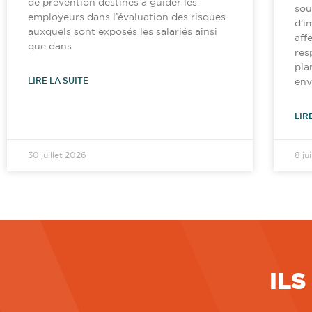
de prévention destinés à guider les
sou
employeurs dans l’évaluation des risques
d’i
auxquels sont exposés les salariés ainsi
aff
que dans
res
pla
LIRE LA SUITE
env
LIR
30 juillet 2026
8 ju
ILS