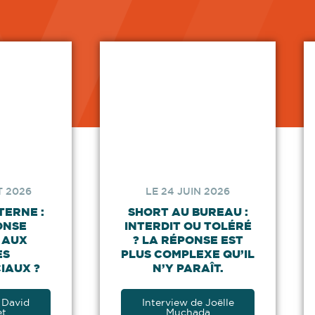
T 2026
LE 24 JUIN 2026
TERNE :
SHORT AU BUREAU :
ONSE
INTERDIT OU TOLÉRÉ
 AUX
? LA RÉPONSE EST
ES
PLUS COMPLEXE QU’IL
IAUX ?
N’Y PARAÎT.
 David
Interview de Joëlle
et
Muchada