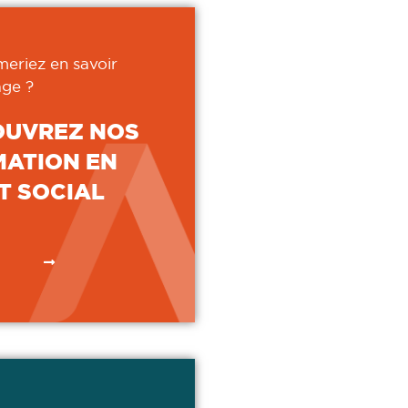
meriez en savoir
ge ?
OUVREZ NOS
ATION EN
T SOCIAL