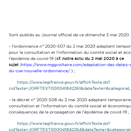
Sont publiés au Journal officiel de ce dimanche 3 mai 2020 
– l’ordonnance n° 2020-507 du 2 mai 2020 adaptant tempora
pour la consultation et l’information du comité social et éco
l’épidémie de covid-19 (
cf. notre actu du 2 mai 2020 à ce
sujet :
https://www.mggvoltaire.com/adaptation-des-delais-
du-cse-nouvelle-ordonnance/
) ;
https://www.legifrance.gouv.fr/affichTexte.do?
cidTexte=JORFTEXT000041842261&dateTexte=&categorieL
– le décret n° 2020-508 du 2 mai 2020 adaptant temporairemen
consultation et l’information du comité social et économique
conséquences de la propagation de l’épidémie de covid-19 ;
https://www.legifrance.gouv.fr/affichTexte.do?
cidTexte=JORFTEXT000041842264&dateTexte=&categorieL