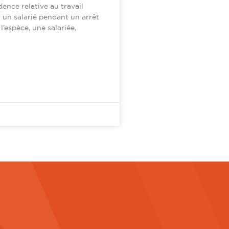
dence relative au travail
 un salarié pendant un arrêt
’espèce, une salariée,