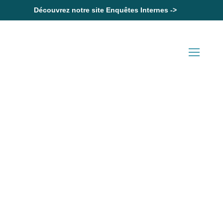
Découvrez notre site Enquêtes Internes ->
Accueil
Durée quotidienne de travail : son dépassement cause
nécessairement un préjudice au salarié
Actualités en Droit Social
Durée quotidienne de travail :
son dépassement cause
nécessairement un préjudice
au salarié