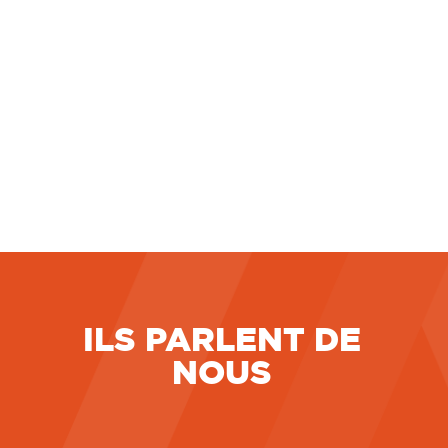
relative au travail accompli par un salarié
pendant un arrêt maladie. En l’espèce, une
salariée, engagée en
LIRE LA SUITE
7 juillet 2026
ILS PARLENT DE
NOUS