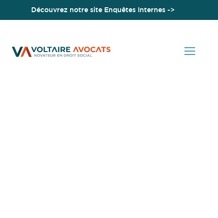
Découvrez notre site Enquêtes Internes ->
Accueil
Fin des arrêts de travail dérogatoires « Covid-19 »
Actualités en Droit Social
Fin des arrêts de travail
dérogatoires « Covid-19 »
01 Février 2023