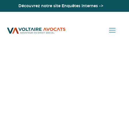
Découvrez notre site Enquêtes Internes ->
Accueil
Grossesse et poste à risque : la tardiveté de l’information sur
la grossesse n’est pas constitutif d’une faute grave
Actualités en Droit Social
Grossesse et poste à
risque : la tardiveté de
l’information sur la
grossesse n’est pas