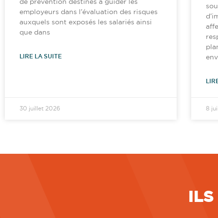
de prévention destinés à guider les
sou
employeurs dans l’évaluation des risques
d’i
auxquels sont exposés les salariés ainsi
aff
que dans
res
pla
LIRE LA SUITE
env
LIR
30 juillet 2026
8 ju
ILS