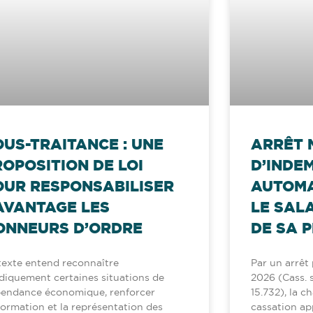
OUS-TRAITANCE : UNE
ARRÊT 
ROPOSITION DE LOI
D’INDE
OUR RESPONSABILISER
AUTOMA
AVANTAGE LES
LE SAL
ONNEURS D’ORDRE
DE SA P
texte entend reconnaître
Par un arrêt p
idiquement certaines situations de
2026 (Cass. so
endance économique, renforcer
15.732), la c
nformation et la représentation des
cassation ap