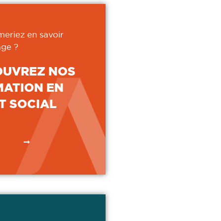
meriez en savoir
ge ?
OUVREZ NOS
ATION EN
T SOCIAL