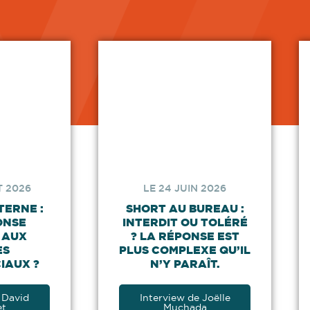
T 2026
LE 24 JUIN 2026
TERNE :
SHORT AU BUREAU :
ONSE
INTERDIT OU TOLÉRÉ
 AUX
? LA RÉPONSE EST
ES
PLUS COMPLEXE QU’IL
IAUX ?
N’Y PARAÎT.
 David
Interview de Joëlle
et
Muchada