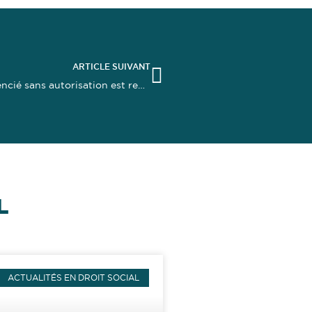
ARTICLE SUIVANT
Lorsque la réintégration du salarié protégé licencié sans autorisation est rendue impossible par ses agissements
L
ACTUALITÉS EN DROIT SOCIAL