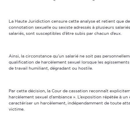
La Haute Juridiction censure cette analyse et retient que 
connotation sexuelle ou sexiste adressés à plusieurs salarié
salariés, sont susceptibles d’être subis par chacun d’eux.
Ainsi, la circonstance qu’un salarié ne soit pas personnelleme
qualification de harcèlement sexuel lorsque les agissement
de travail humiliant, dégradant ou hostile.
Par cette décision, la Cour de cassation reconnaît explicitem
harcèlement sexuel d’ambiance ». L’exposition répétée à un c
caractériser un harcèlement, indépendamment de toute attaq
victime.