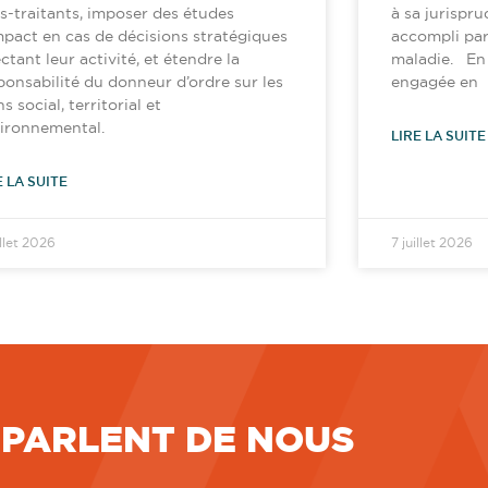
s-traitants, imposer des études
à sa jurispru
mpact en cas de décisions stratégiques
accompli par
ectant leur activité, et étendre la
maladie. En l
ponsabilité du donneur d’ordre sur les
engagée en
ns social, territorial et
ironnemental.
LIRE LA SUITE
E LA SUITE
illet 2026
7 juillet 2026
 PARLENT DE NOUS