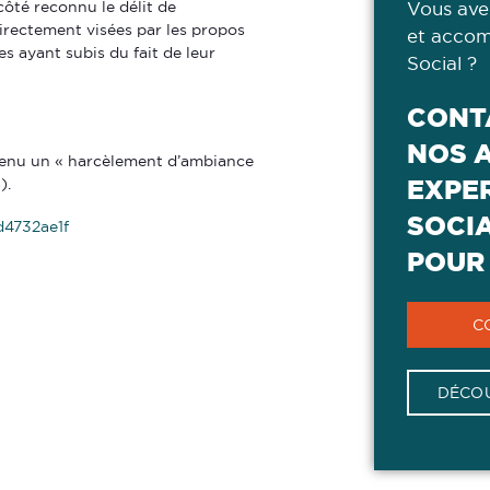
côté reconnu le délit de
Vous ave
irectement visées par les propos
et accom
s ayant subis du fait de leur
Social ?
CONT
NOS 
retenu un « harcèlement d’ambiance
).
EXPER
SOCI
d4732ae1f
POUR 
C
DÉCOU