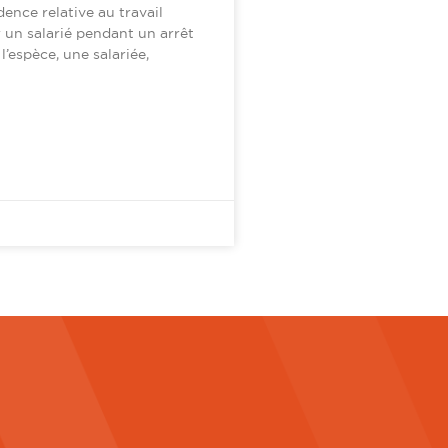
dence relative au travail
 un salarié pendant un arrêt
’espèce, une salariée,