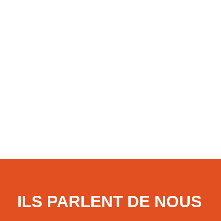
Par un arrêt publié au Bulletin le 1er juillet 2026
(Cass. soc., 1er juillet 2026, n° 25-15.732), la
chambre sociale de la Cour de cassation apporte une
nouvelle précision à sa jurisprudence relative au
travail accompli par un salarié pendant un arrêt
maladie. En l’espèce, une salariée, engagée en
LIRE LA SUITE
7 juillet 2026
ILS PARLENT DE NOUS