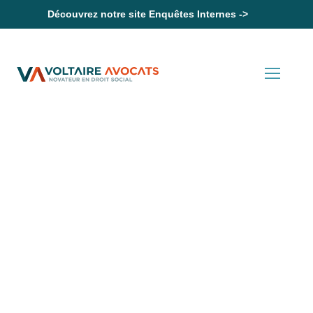
Découvrez notre site Enquêtes Internes ->
Accueil
Lorsque la réintégration du salarié protégé licencié sans
autorisation est rendue impossible par ses agissements
Actualités en Droit Social
Lorsque la réintégration du
salarié protégé licencié sans
autorisation est rendue
impossible par ses