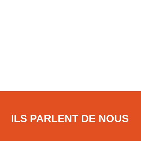
(Cass. soc., 1er juillet 2026, n° 25-15.732), la
chambre sociale de la Cour de cassation apporte une
nouvelle précision à sa jurisprudence relative au
travail accompli par un salarié pendant un arrêt
maladie. En l’espèce, une salariée, engagée en
LIRE LA SUITE
7 juillet 2026
ILS PARLENT DE NOUS