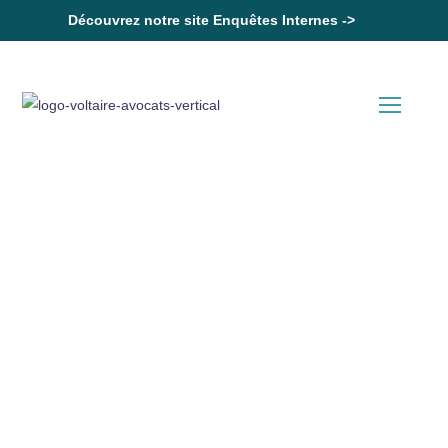
Découvrez notre site Enquêtes Internes ->
Accueil
Rappel : à partir du 9 septembre 2023, il ne sera plus possible de
déroger aux durées maximales légales de la période d’essai
Actualités en Droit Social
Rappel : à partir du 9
septembre 2023, il ne sera
plus possible de déroger aux
durées maximales légales de la