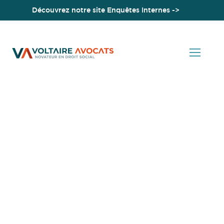
Découvrez notre site Enquêtes Internes ->
Accueil
Retraite progressive : l’accès rétabli dès 60 ans à compter du
1er septembre 2025
Actualités en Droit Social
Retraite progressive :
l’accès rétabli dès 60 ans
à compter du 1er
septembre 2025