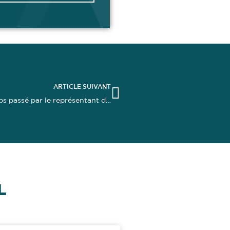
ARTICLE SUIVANT
Négociation du protocole préélectoral : le temps passé par le représentant de section syndicale doit être payé comme du travail effectif
L