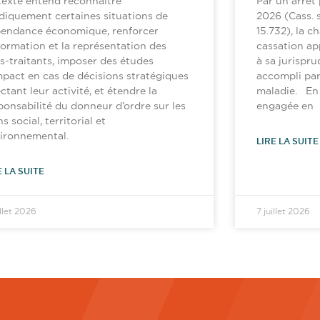
texte entend reconnaître
Par un arrêt p
idiquement certaines situations de
2026 (Cass. so
endance économique, renforcer
15.732), la c
nformation et la représentation des
cassation ap
s-traitants, imposer des études
à sa jurispru
mpact en cas de décisions stratégiques
accompli par
ectant leur activité, et étendre la
maladie. En l
ponsabilité du donneur d’ordre sur les
engagée en
ns social, territorial et
ironnemental.
LIRE LA SUITE
E LA SUITE
illet 2026
7 juillet 2026