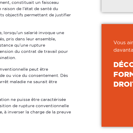
ement, constituait un faisceau
 raison de l’état de santé du
s objectifs permettant de justifier
e, lorsqu’un salarié invoque une
és, pris dans leur ensemble,
Vous ai
nstance qu’une rupture
davanta
nsion du contrat de travail pour
ination.
DÉC
nventionnelle peut être
FORM
aude ou vice du consentement. Dès
arrêt maladie ne saurait être
DROI
ation ne puisse être caractérisée
sition de rupture conventionnelle
le, à inverser la charge de la preuve