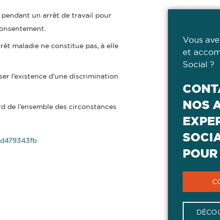
pendant un arrêt de travail pour
 consentement.
Vous ave
êt maladie ne constitue pas, à elle
et accom
Social ?
ser l’existence d’une discrimination
CONT
NOS 
ard de l’ensemble des circonstances
EXPER
SOCI
6d479343fb
POUR 
C
DÉCOU