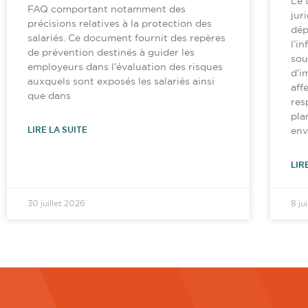
Le 
FAQ comportant notamment des
jur
précisions relatives à la protection des
dép
salariés. Ce document fournit des repères
l’i
de prévention destinés à guider les
sou
employeurs dans l’évaluation des risques
d’i
auxquels sont exposés les salariés ainsi
aff
que dans
res
pla
LIRE LA SUITE
env
LIR
30 juillet 2026
8 ju