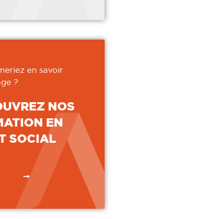
meriez en savoir
ge ?
OUVREZ NOS
ATION EN
T SOCIAL