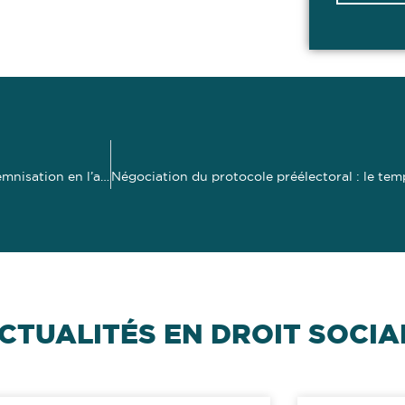
Vingt-huit ans d’ancienneté, une seule formation : pas d’indemnisation en l’absence de préjudice démontré
CTUALITÉS EN DROIT SOCIA