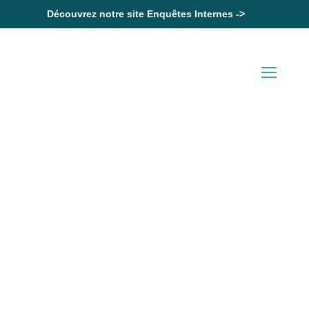
Découvrez notre site Enquêtes Internes ->
Accueil
Compte professionnel de prévention : plus que quelques
semaines pour déclarer ses salariés
Actualités en Droit Social
Compte professionnel de
prévention : plus que
quelques semaines pour
déclarer ses salariés