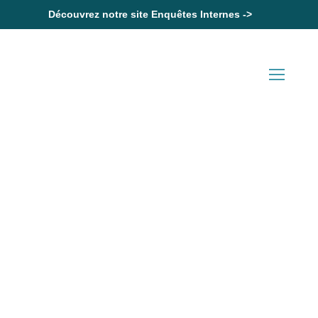
Découvrez notre site Enquêtes Internes ->
Accueil
Travail le 1er mai : vers une dérogation encadrée pour deux
secteurs artisanaux
Actualités en Droit Social
Travail le 1er mai : vers une
dérogation encadrée pour
deux secteurs artisanaux
18 Juin 2026