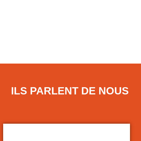
maladie. En l’espèce, une salariée, engagée en
LIRE LA SUITE
7 juillet 2026
ILS PARLENT DE NOUS