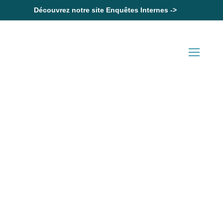
Découvrez notre site Enquêtes Internes ->
Accueil
Violation du RGPD : pas de préjudice automatique
Actualités en Droit Social
Violation du RGPD : pas de
préjudice automatique
29 Juin 2026